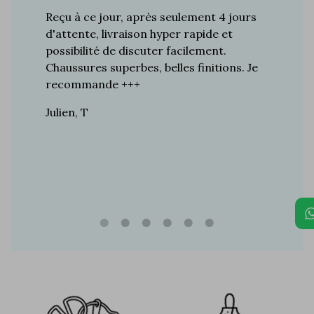
s plus de
Reçu à ce jour, après seulement 4 jours
Je suis 
res à ce
d'attente, livraison hyper rapide et
d'années 
ines…
possibilité de discuter facilement.
de mes a
toujours
Chaussures superbes, belles finitions. Je
la quali
n de
recommande +++
grand br
raie
Julien, T
Vincent 
rtie, j’ai
e marque