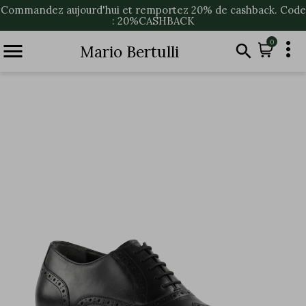
Commandez aujourd'hui et remportez 20% de cashback. Code
: 20%CASHBACK

0


Mario Bertulli