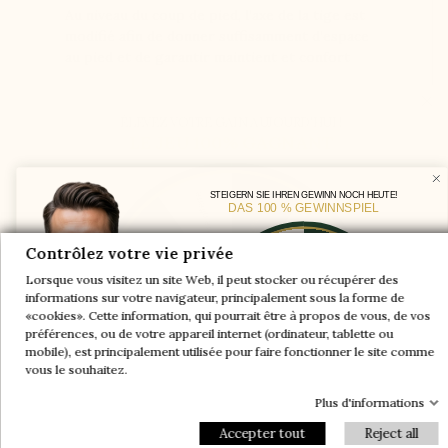
Au niveau du coup de pied, l’axe de la tige est
modifié afin de donner suffisamment d’espace
au pied et de garantir maintient et confort
ÉLEVEZ VOTRE GAIN AUJOURD'HUI !
LE JEU 100% GAGNANT
Une paire offerte
STEIGERN SIE IHREN GEWINN NOCH HEUTE!
DAS 100 % GEWINNSPIEL
-5%
Ein Paar geschenkt
-10%
-30%
Contrôlez votre vie privée
-5%
Lorsque vous visitez un site Web, il peut stocker ou récupérer des
-10%
-30%
informations sur votre navigateur, principalement sous la forme de
-20%
-20%
«cookies». Cette information, qui pourrait être à propos de vous, de vos
-20%
-20%
préférences, ou de votre appareil internet (ordinateur, tablette ou
-30%
-10%
Une paire offerte
Ein Paar geschenkt
-30%
-10%
mobile), est principalement utilisée pour faire fonctionner le site comme
-5%
-5%
vous le souhaitez.
Plus d'informations
Le pied va être compressé dans la chaussure et
Email
causer des douleurs
Accepter tout
Reject all