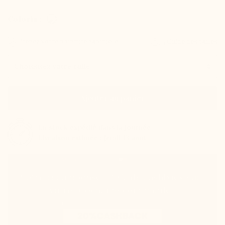
Coloris :
Prenez votre pointure habituelle
Guide des tailles
Pointure
Ajouter au panier
En stock
expédié dans la journée
Livraison estimée : jeudi 13 août