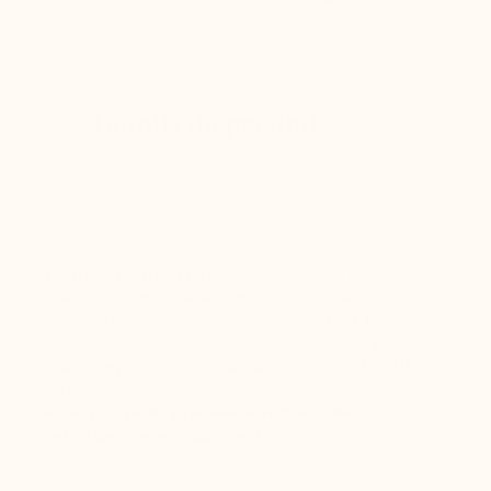
confort et écologie
Détails du produit
La plus chic des baskets
Une basket rehaussante fabriquée en cuir pleine fleur
lui assurant une résistance et un confort absolus. Vous
apprécierez en plus sa légèreté et son look très
moderne avec ses 2 bandes de couleur et son jeu de
double surpiqures sur l'ensemble de la tige. Le MUST
des baskets
Dessus cuir pleine fleur, doublé textile, semelle
synthétique. Coloris : Bleu/vert