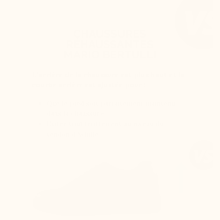
CHAUSSURES
RÉHAUSSANTES
MARIO BERTULLI
L’arrière de la chaussure est plus haut et la
courbe arrière est ajustée pour :
Que le pied soit parfaitement maintenu
dans la chaussure
Eviter tout frottement au niveau du
tendon d’Achille