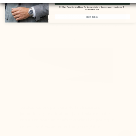
Email
Meinen Gutscheincode erhalten.
Mit Ihrer Anmeldung erklären Sie sich damit einverstanden, unsere Marketing-E-
Mails zu erhalten.
Tournez & économisez !
Nein danke.
En vous inscrivant, vous acceptez de recevoir nos communications marketing par
email.
Non merci
Toutes les proportions de la chaussure
(semelle, tige et doublure) sont adaptées à la
rehausse pour un confort optimal et pour que
celle-ci soit visuellement imperceptible