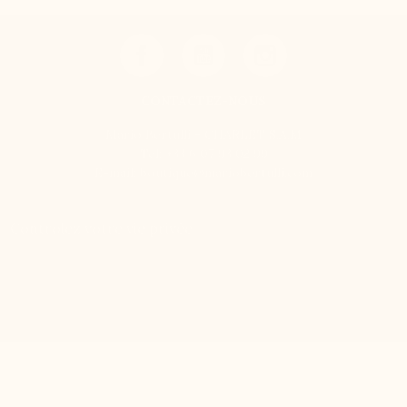
CONTACTEZ-NOUS
Mario Bertulli - CHARLET S.A.M
Tel:
+33 6 07 93 02 99
E-mail:
boutique@mariobertulli.com
Contrôlez votre vie privée