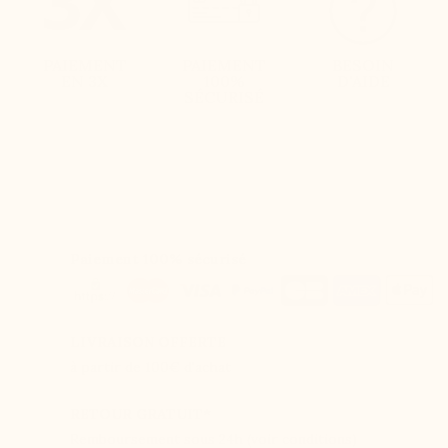
PAIEMENT
PAIEMENT
BESOIN
EN 3X
100%
D'AIDE
SÉCURISÉ
Paiement 100% sécurisé
LIVRAISON OFFERTE
à partir de 100€ d'achat
RETOUR GRATUIT*
Remboursement sous 24h (voir conditions)