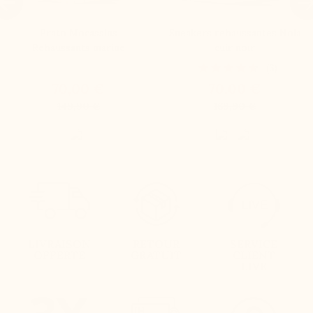

Prato Mocassins
Sneakers rehaussantes Nola
Rehaussants marine
cuir noir
(6)
70,00 €
70,00 €
149,90 €
169,90 €
LIVRAISON
RETOUR
SERVICE
OFFERTE
GRATUIT
CLIENT
LIVE