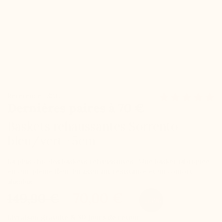
Référence : S237
Dernières paires à 70 €
Baskets rehaussantes Sorrento
bleu/vert +5cm
La plus chic des baskets rehaussantes ! Une basket fabriquée
en cuir pleine fleur lui assurant résistance et un confort
absolus.
70,00 €
149,90 €
-53%
Livraison gratuite & 30 jours de retour