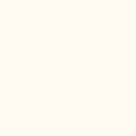
LES AUTRES
La rehausse est simplement mise dans une
chaussure normale, ce qui cause :
Le talon va sortir de la chaussure pendant la
marche