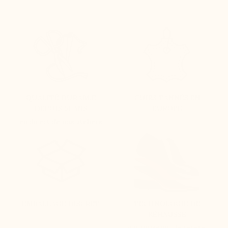
QUALITÉ DURABLE
CUIRS TANNÉS EN
DEPUIS 51 ANS
EUROPE
en direct de nos ateliers
EMBALLAGE DISCRET
TECHNOLOGIE DE
RÉHAUSSE
garantissant : légereté,