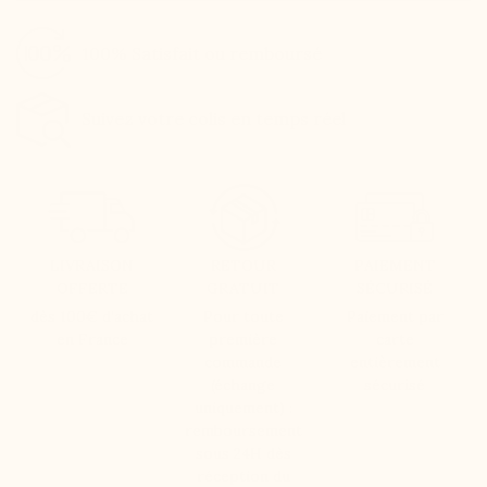
100% Satisfait ou remboursé
Suivez votre colis en temps réel
LIVRAISON
RETOUR
PAIEMENT
OFFERTE
GRATUIT
SÉCURISÉ
dès 100€ d’achat
Pour toute
Paiement par
en France
première
carte
commande
entièrement
(échange
sécurisé
uniquement) :
remboursement
sous 24H dès
réception du