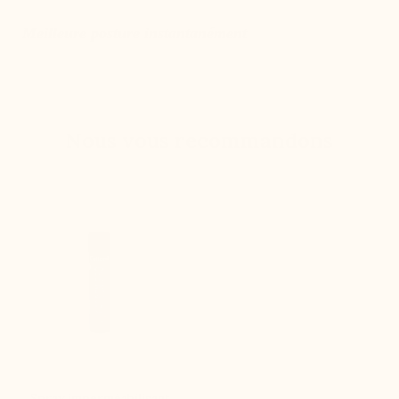
Meilleure posture instantanément
Nous vous recommandons
Spray imperméabilisant