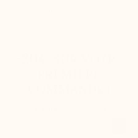
SERVICE CLIENT - live
Appel gratuit, à votre écoute du lundi au jeudi 8h30 -
17h et vendredi 8h30 - 16h. T1 : (+33 ) 6 07 93 02 99 –
T2 : +377.92.05.59.15
-20€
SUR VOTRE
PREMIÈRE
COMMANDE !
Inscrivez-vous à notre newsletter et recevez
immédiatement votre bon de 20€.
Email
OK