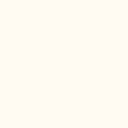
(10)
16,90 €
Vous aimerez aussi ces produits


+6 cm
+5 cm
-53%
-59%