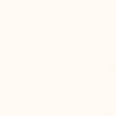
Hauteur de rehausse :
+5 CM
Dessus :
Cuir de veau pleine fleur
Intérieur :
Textile
Semelle :
Synthétique
Coloris :
Bleu
Coloris secondair :
Vert
Style :
Baskets
Collection :
Sport
Sexe :
Homme
Nom modèle :
Sorrento
LE SECRET
AVIS CLIENTS
LIVRAISON & 