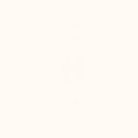
LE CONFORT ABSOLU À VOS
PIEDS
EN TOUTE DISCRETION
+6 cm
Réhausse la silouette