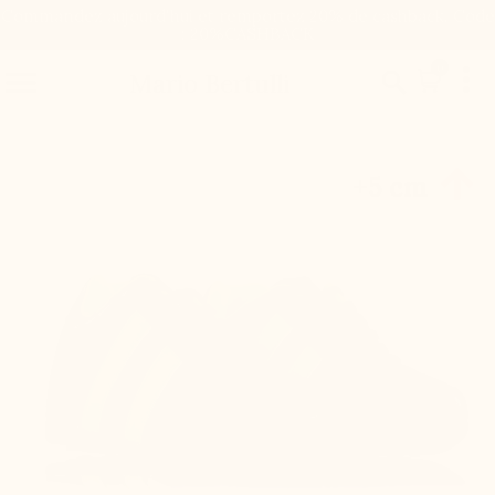
Commandez aujourd'hui et remportez 20% de cashback. Code
: 20%CASHBACK

0


Mario Bertulli

+5 cm