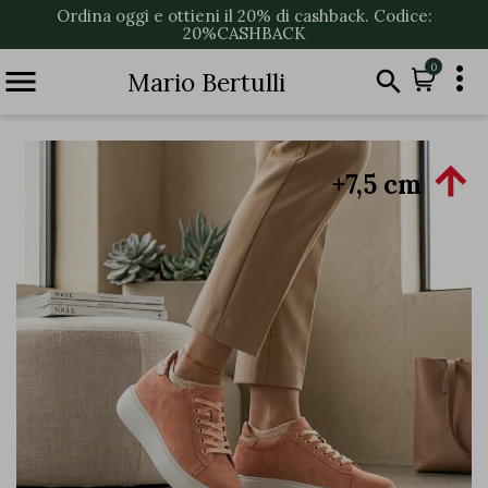
Ordina oggi e ottieni il 20% di cashback. Codice:
20%CASHBACK

0


Mario Bertulli

+7,5 cm