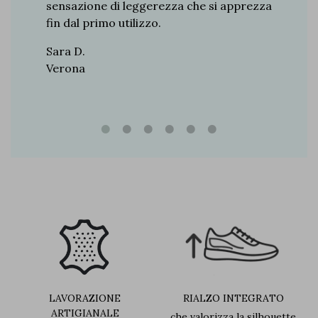
le
sensazione di leggerezza che si apprezza
della g
za
fin dal primo utilizzo.
davvero 
Sara D.
Chiara M
Verona
Bologna
LAVORAZIONE
RIALZO INTEGRATO
ARTIGIANALE
che valorizza la silhouette