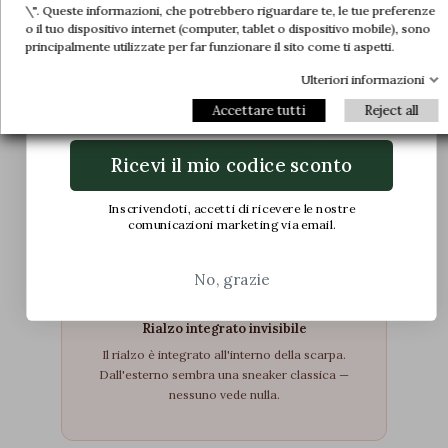
\". Queste informazioni, che potrebbero riguardare te, le tue preferenze
Unisciti a noi e accedi in anteprima alle
o il tuo dispositivo internet (computer, tablet o dispositivo mobile), sono
nostre offerte esclusive e alle ultime novità.
principalmente utilizzate per far funzionare il sito come ti aspetti.
Abbastanza alta da essere notata.
Ulteriori informazioni
Email
Abbastanza comoda per te.
Accettare tutti
Reject all
Scarpe con rialzo interno per donna — tacco
nascosto, andatura naturale.
Ricevi il mio codice sconto
Inscrivendoti, accetti di ricevere le nostre
comunicazioni marketing via email.
No, grazie
Rialzo integrato invisibile
Il rialzo è integrato all'interno della scarpa.
Dall'esterno sembra una sneaker classica —
nessuno vede nulla.