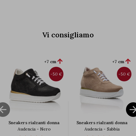
Vi consigliamo


+7 cm
+7 cm
-50 €
-50 €

Sneakers rialzanti donna
Sneakers rialzanti donna
Audencia - Nero
Audencia - Sabbia