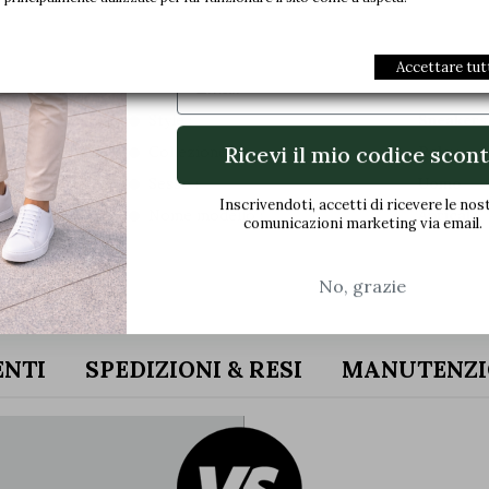
nostre offerte esclusive e alle ultime
Accettare tut
Email
Materia :
Nubuck
Style :
Sneakers
Ricevi il mio codice scon
Collezione :
Relax
Sesso :
Uomo
Inscrivendoti, accetti di ricevere le nos
Nome modello :
Apricale
comunicazioni marketing via email.
No, grazie
ENTI
SPEDIZIONI & RESI
MANUTENZI