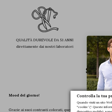
QUALITÀ DUREVOLE DA 51 ANNI
PELL
direttamente dai nostri laboratori
Scopri 
Mood del giorno!
Controlla la tua p
Quando visiti un sito We
"cookie \". Queste inform
Grazie ai suoi contrasti colorati, questo modello si adatterà 
dispositivo mobile), sono 