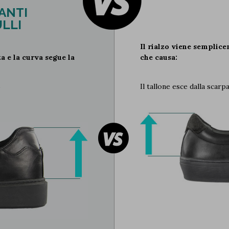
ANTI
LLI
Il rialzo viene semplice
a e la curva segue la
che causa:
Il tallone esce dalla scar
o