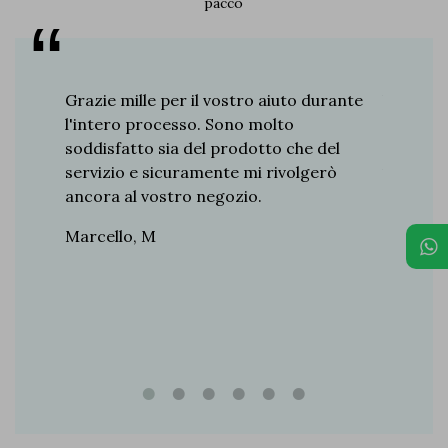
pacco
re 8
Grazie mille per il vostro aiuto durante
Vi dico 
a. Derby,
l'intero processo. Sono molto
ottima f
o ha il
soddisfatto sia del prodotto che del
Antonio,
so
servizio e sicuramente mi rivolgerò
iscreto.
ancora al vostro negozio.
 ogni
Marcello, M
siasmo.