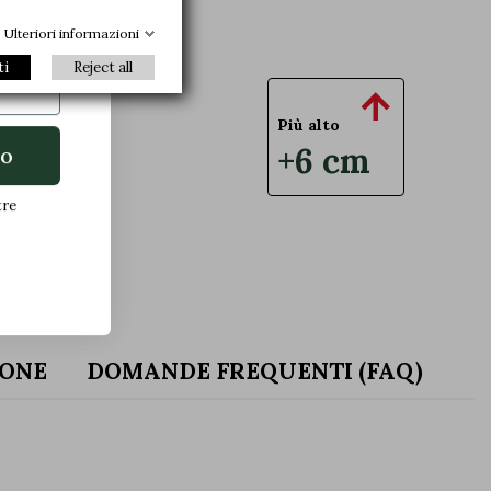
 novità.
Ulteriori informazioni
ti
Reject all

Più alto
+6 cm
to
tre
ONE
DOMANDE FREQUENTI (FAQ)