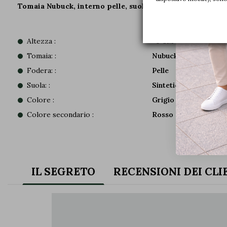
Tomaia Nubuck, interno pelle, suola sintetica.
Altezza :
+6 CM
Tomaia: :
Nubuck
Fodera: :
Pelle
Suola: :
Sintetica
Colore :
Grigio scuro
Colore secondario :
Rosso
IL SEGRETO
RECENSIONI DEI CLI