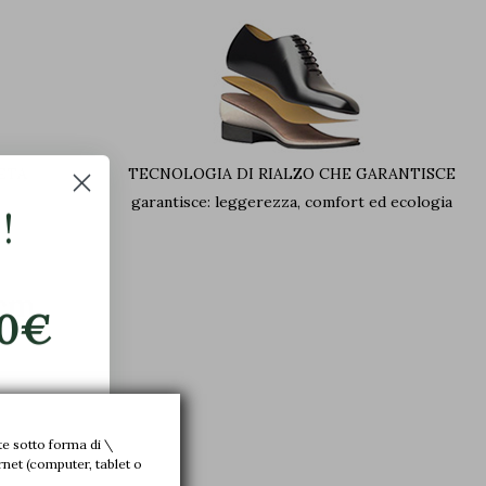
ETA
TECNOLOGIA DI RIALZO CHE GARANTISCE
garantisce: leggerezza, comfort ed ecologia
!
 cm
20€
o
te sotto forma di \
rnet (computer, tablet o
.
 alle