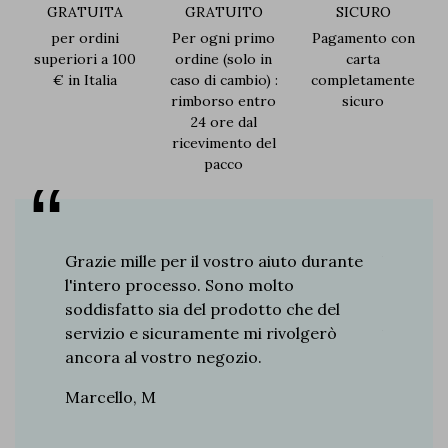
GRATUITA
GRATUITO
SICURO
per ordini
Per ogni primo
Pagamento con
superiori a 100
ordine (solo in
carta
€ in Italia
caso di cambio) :
completamente
rimborso entro
sicuro
24 ore dal
ricevimento del
pacco
re 8
Grazie mille per il vostro aiuto durante
Vi dico 
a. Derby,
l'intero processo. Sono molto
ottima f
o ha il
soddisfatto sia del prodotto che del
Antonio,
so
servizio e sicuramente mi rivolgerò
iscreto.
ancora al vostro negozio.
 ogni
Marcello, M
siasmo.