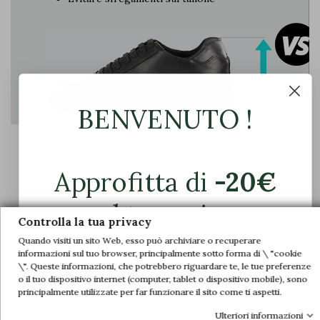
BENVENUTO !
Approfitta di
-20€
GLI ALTRI
sul tuo primo
Controlla la tua privacy
Il rialzo viene semplicemente inserito in
ordine.
Quando visiti un sito Web, esso può archiviare o recuperare
una scarpa normale, il che causa:
informazioni sul tuo browser, principalmente sotto forma di \ "cookie
\". Queste informazioni, che potrebbero riguardare te, le tue preferenze
Unisciti a noi e accedi in anteprima alle
o il tuo dispositivo internet (computer, tablet o dispositivo mobile), sono
Il tallone esce dalla scarpa durante la
nostre offerte esclusive e alle ultime novità.
principalmente utilizzate per far funzionare il sito come ti aspetti.
camminata
Ulteriori informazioni