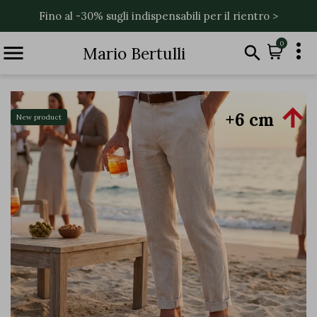
Fino al -30% sugli indispensabili per il rientro >

0


Mario Bertulli

+6 cm
New product