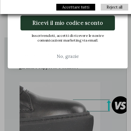
Email
Accettare tutti
Reject all
Ricevi il mio codice sconto
Inscrivendoti, accetti di ricevere le nostre
comunicazioni marketing via email.
L'asse della tomaia è modificato a livello del
No, grazie
collo del piede per dare spazio sufficiente e
garantire supporto e comfort