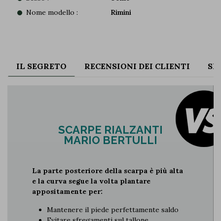
Nome modello :
Rimini
IL SEGRETO
RECENSIONI DEI CLIENTI
SP
SCARPE RIALZANTI
MARIO BERTULLI
La parte posteriore della scarpa è più alta
e la curva segue la volta plantare
appositamente per:
Mantenere il piede perfettamente saldo
Evitare sfregamenti sul tallone