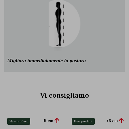
Migliora immediatamente la postura
Vi consigliamo


+5 cm
+6 cm
New product
New product