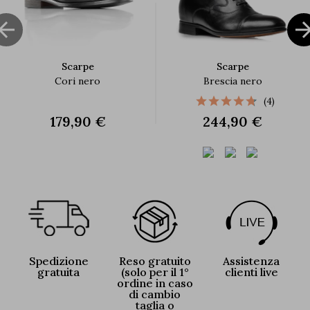

Scarpe
Scarpe
Cori nero
Brescia nero
(4)
179,90 €
244,90 €
Spedizione
Reso gratuito
Assistenza
gratuita
(solo per il 1°
clienti live
ordine in caso
di cambio
taglia o