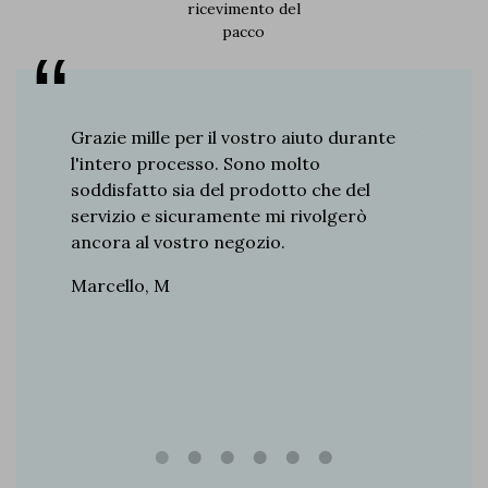
ricevimento del
pacco
re 8
Grazie mille per il vostro aiuto durante
Vi dico 
a. Derby,
l'intero processo. Sono molto
ottima f
o ha il
soddisfatto sia del prodotto che del
Antonio,
so
servizio e sicuramente mi rivolgerò
iscreto.
ancora al vostro negozio.
 ogni
Marcello, M
siasmo.