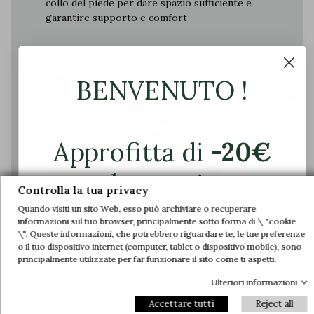
collo del piede per dare spazio sufficiente e
garantire supporto e comfort
BENVENUTO !
Approfitta di
-20€
sul tuo primo
Controlla la tua privacy
ordine.
Quando visiti un sito Web, esso può archiviare o recuperare
informazioni sul tuo browser, principalmente sotto forma di \ "cookie
\". Queste informazioni, che potrebbero riguardare te, le tue preferenze
Unisciti a noi e accedi in anteprima alle
o il tuo dispositivo internet (computer, tablet o dispositivo mobile), sono
nostre offerte esclusive e alle ultime novità.
principalmente utilizzate per far funzionare il sito come ti aspetti.
Il piede è compresso nella scarpa e causa
dolore
Ulteriori informazioni
Email
Accettare tutti
Reject all