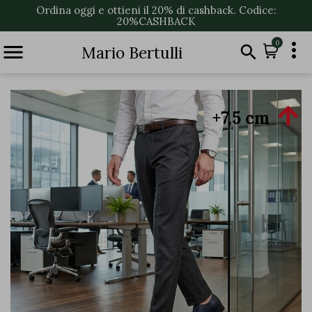
Ordina oggi e ottieni il 20% di cashback. Codice:
20%CASHBACK

0


Mario Bertulli

+7,5 cm