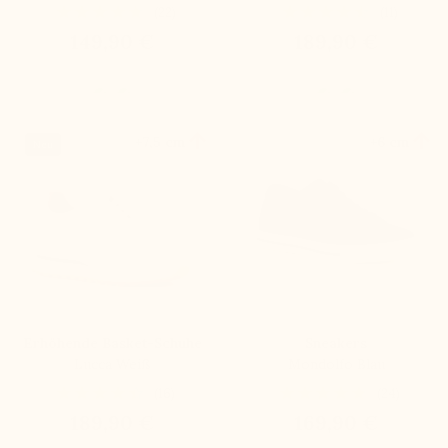
(22)
(11)
149,90 €
189,90 €


+7,5 cm
+6 cm
Neu
Erhöhende Basket-Schuhe
Sneakers
Lucca Weiß
Mondolfo Blau
(16)
(24)
189,90 €
169,90 €