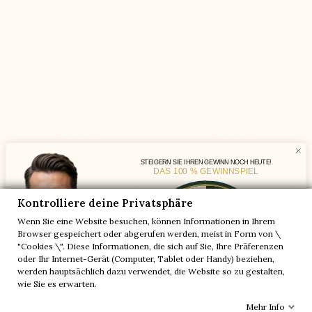
Veroli Elevator Sneaker
Sneaker
dunkelgrau
Meda Schwarz
149,90 €
149,90 €
STEIGERN SIE IHREN GEWINN NOCH HEUTE!
DAS 100 % GEWINNSPIEL


+5,5 cm
+6 cm
Ein Paar geschenkt
Kontrolliere deine Privatsphäre
-5%
Wenn Sie eine Website besuchen, können Informationen in Ihrem
-10%
-30%
Browser gespeichert oder abgerufen werden, meist in Form von \
"Cookies \". Diese Informationen, die sich auf Sie, Ihre Präferenzen
-20%
-20%
oder Ihr Internet-Gerät (Computer, Tablet oder Handy) beziehen,
Ein Paar geschenkt
-30%
-10%
werden hauptsächlich dazu verwendet, die Website so zu gestalten,
-5%
wie Sie es erwarten.
Mehr Info