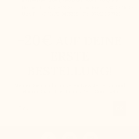
Kostenloser Anruf, erreichbar von Montag bis
Donnerstag 8:30 - 17:00 Uhr und Freitag 8:30 - 16:00
Uhr. T : +49 (0)172-9875385 – F : +377.92.05.77.25
-20€
AUF DEINE
ERSTE
BESTELLUNG!
Melden Sie sich für unseren Newsletter an und
erhalten Sie sofort Ihren 20€ - Gutschein.
Email
OK