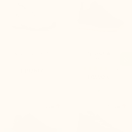
Sneaker Messina Grau
Sportschuh
Torino Marineblau
(37)
149,90 €
179,90 €


+7 cm
+6,5 cm