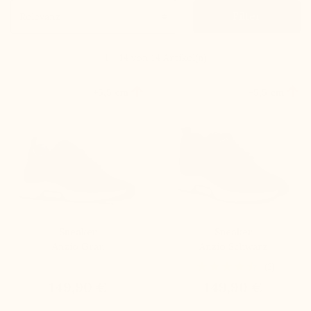
Filter
1 - 14 von 14 Artikel(n)


+5,5 cm
+5,5 cm
Sneaker
Sneaker
Anzio Grau
Anzio Schwarz
(2)
149,90 €
149,90 €