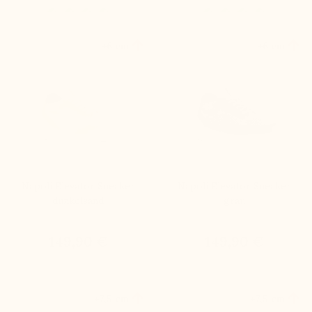


+6 cm
+6 cm
Napoli Elevator Sneaker
Napoli Elevator Sneaker
dunkelsand
grau
149,90 €
149,90 €


+7,5 cm
+7,5 cm