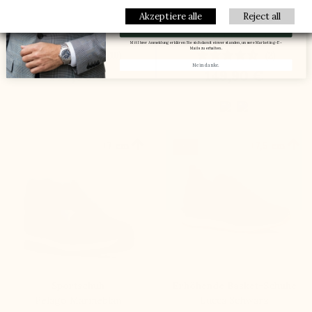
Email
Akzeptiere alle
Reject all
Sneaker
Sportschuh
Meinen Gutscheincode erhalten.
Pesaro schwarz
Volterra schwarz
Mit Ihrer Anmeldung erklären Sie sich damit einverstanden, unsere Marketing-E-
Mails zu erhalten.
(10)
(2)
Nein danke.
149,90 €
149,90 €


+7 cm
+7,5 cm
Neu
Sportschuh
Erhöhende Basket-Schuhe
Pelago Marineblau
Lucca Schwarz