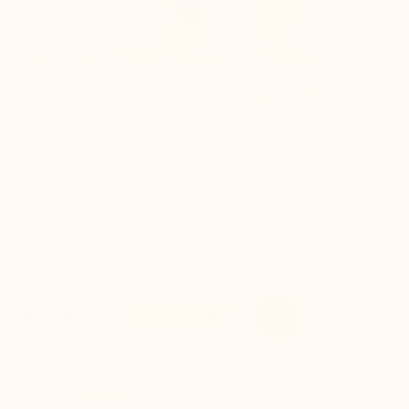
Référence : S09570
Letzte Paare für 70 €
Monza Beige Slip-ins +6,5cm
Größer in 2 Sekunden, mühelos und mit Stil.
70,00 €
149,90 €
-53%
Kostenloser Versand & 30 Tage Rückgabe
Farben :