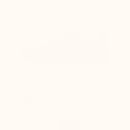
Schwierigkeiten beim Schnüren der Schuhe, da
der Spann eingeengt ist
ABSOLUTER KOMFORT AN
IHREN FÜSSEN – VÖLLIG
DISKRET