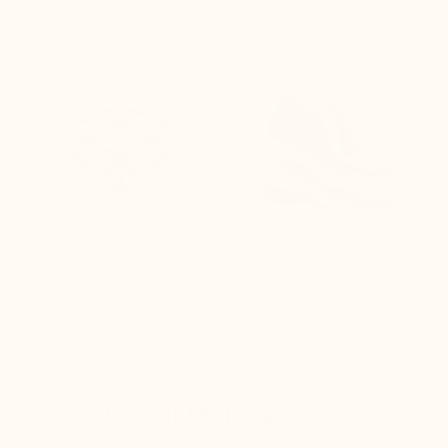
NACHHALTIGE QUALITÄT
IN EUROPA GEGERBTES
SEIT 51 JAHREN
LEDER
direkt aus unseren Ateliers
DISKRETE VERPACKUNG
ERHÖHUNGSTECHNOLOGIE
GARANTIERT
garantiert: Leichtigkeit,
Komfort und
Umweltfreundlichkeit
Produktdetails