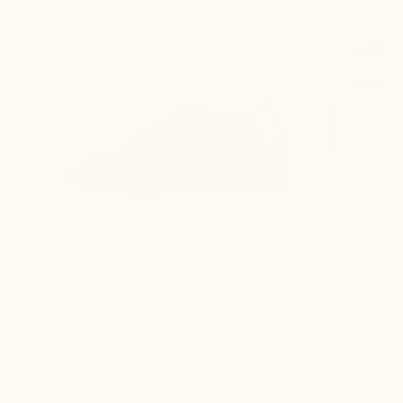
Jegliches Reiben an der Achillessehne oder
Herausrutschen der Ferse aus dem Schuh wird
vermieden.
DIE ANDEREN
Die Erhöhung wird einfach in einen normalen Schuh
eingesetzt, was verursacht: