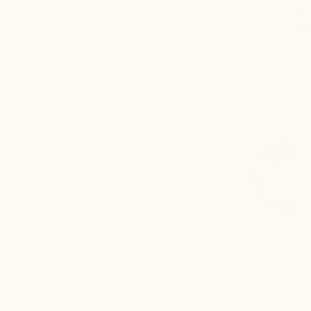
Geschlecht :
Mann
Modellname :
Monza
DAS GEHEIMNIS
KUNDENBEWERTUNGEN
SCHUHE MIT ERHÖHUNG
VON
MARIO BERTULLI
Der hintere und der vordere Schaft des
Schuhs sind höher gearbeitet. So garantiert
der Schuh trotz der erhöhten Sohle
stabilen und bequemen Sitz. :