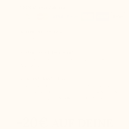
100% sichere Zahlung
Kostenloser Versand
ab 100€ Einkauf
Kostenlose Rücksendung*
Rückerstattung innerhalb von 24 Stunden (siehe
Bedingungen)
KUNDENDIENST - live
Kostenloser Anruf, erreichbar von Montag bis
Donnerstag 8:30 - 17:00 Uhr und Freitag 8:30 - 16:00
Uhr. T : +49 (0)172-9875385 – F : +377.92.05.77.25
-20€
AUF DEINE