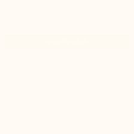
Wählen Sie Ihre übliche Größe
Größentabelle
Größe
In den Warenkorb
Auf Lager
wird noch am selben Tag versandt
Voraussichtliche Lieferung: Donnerstag 13 August
100% Zufrieden oder Geld zurück
Verfolgen Sie Ihr Paket in Echtzeit