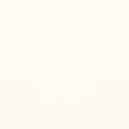
ERSTE
BESTELLUNG!
Melden Sie sich für unseren Newsletter an und
erhalten Sie sofort Ihren 20€ - Gutschein.
Email
OK
KONTAKTIEREN SIE UNS
Mario Bertulli - CHARLET S.A.M
Tel:
+49 (0)172-9875385
E-mail:
boutique@mariobertulli.com