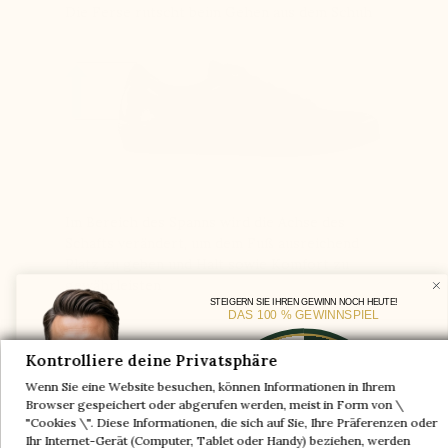
Die Ferse rutscht beim Gehen aus dem Schuh
Im Bereich des Spanns wird die Achse des
Schafts verändert, um dem Fuß ausreichend
Platz zu geben und Halt sowie Komfort zu
gewährleisten
STEIGERN SIE IHREN GEWINN NOCH HEUTE!
DAS 100 % GEWINNSPIEL
Ein Paar geschenkt
Kontrolliere deine Privatsphäre
-5%
Wenn Sie eine Website besuchen, können Informationen in Ihrem
-10%
-30%
Browser gespeichert oder abgerufen werden, meist in Form von \
"Cookies \". Diese Informationen, die sich auf Sie, Ihre Präferenzen oder
-20%
-20%
Ihr Internet-Gerät (Computer, Tablet oder Handy) beziehen, werden