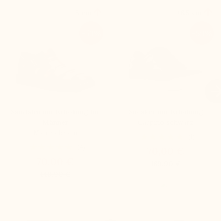


+5 cm
+6,5 cm
-53%
-59%

Sandalen mit Erhöhung für
Sneaker mit Erhöhung
Männer
Carpino schwarz
Matera braun
(1)
(4)
70,00 €
70,00 €
169,90 €
149,90 €