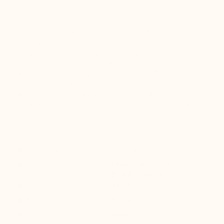
Dieser erhöhte Schuh für Herren aus Strickmaterial
ermöglicht es Ihnen, diskret und schnell 6,5 cm an Höhe
zu gewinnen. Das einzigartige Design mit einer runden
Ferse und einem Kissen sowie elastischen
Schnürsenkeln ermöglicht es Ihnen, den Schuh ohne
Bücken im größten Komfort anzuziehen. In nur 2
Sekunden erhalten Sie eine schlankere Silhouette, die
Praktikabilität, Komfort und modernen Sportschick
vereint.
Erhöhung :
+6,5 CM
Obermaterial: :
Obermaterial aus
Strickmaterial
Innenfutter: :
Textil
Sohle: :
Synthetik
Kollektion :
Sport