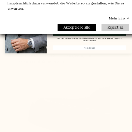
Ein Paar geschenkt
-30%
-10%
hauptsächlich dazu verwendet, die Website so zu gestalten, wie Sie es
-5%
erwarten.
Mehr Info
Email
Akzeptiere alle
Reject all
Meinen Gutscheincode erhalten.
Mit Ihrer Anmeldung erklären Sie sich damit einverstanden, unsere Marketing-E-
Mails zu erhalten.
Nein danke.
Der Fuß wird im Schuh eingeengt und
verursacht Schmerzen