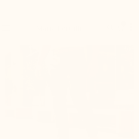

0


Mario Bertulli

+6,5 cm