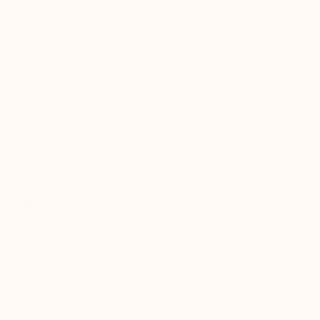
KOSTENLOSE
KOSTENLOSE
SICHERE
LIEFERUNG
RÜCKSENDUNG
ZAHLUNG
ab 100€ Einkauf
Für jede
Vollständig
in Deutschland
Erstbestellung
sichere
(nur bei
Kartenzahlung
Umtausch):
Rückerstattung
innerhalb von 24
Stunden nach
Erhalt des
Pakets.
bei
Guten Morgen, Frau Magalie! Die Schuhe
Seit Jah
chen 11
sind angekommen, perfekt passend und
Qualität
hochwertig – mit dem gewünschten
langlebi
einen
Verlängerungseffekt. Vielen Dank!
freundl
ben