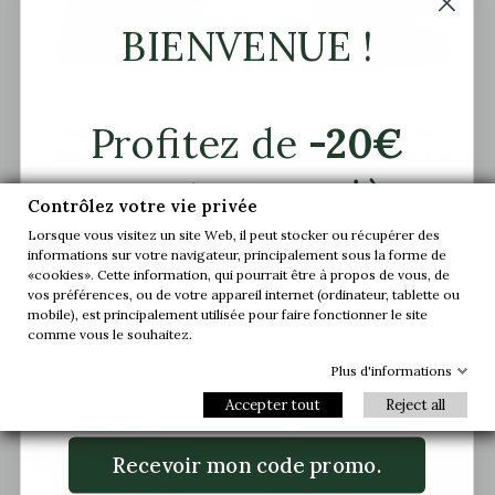
BIENVENUE !
Profitez de
-20€
Napoli Sneakers
Napoli Sneakers
Rehaussantes Gris
Rehaussantes Sable foncé
sur votre première
Contrôlez votre vie privée
149,90 €
149,90 €
commande.
Lorsque vous visitez un site Web, il peut stocker ou récupérer des
informations sur votre navigateur, principalement sous la forme de
«cookies». Cette information, qui pourrait être à propos de vous, de
Rejoignez-nous et accédez en avant-
vos préférences, ou de votre appareil internet (ordinateur, tablette ou


première à nos offres exclusives et à nos
+5,5 cm
+6 cm
mobile), est principalement utilisée pour faire fonctionner le site
dernières nouveautés.
comme vous le souhaitez.
Plus d'informations
Email
Accepter tout
Reject all
Recevoir mon code promo.