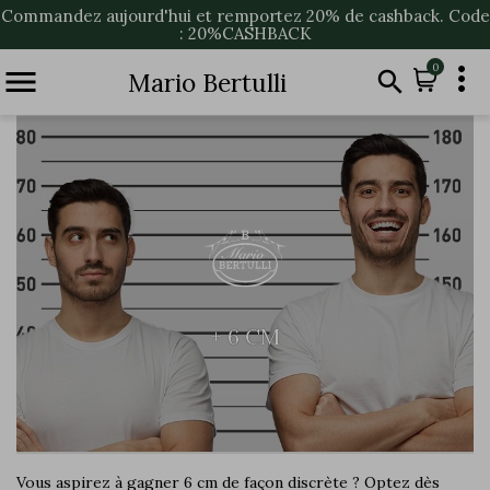
Commandez aujourd'hui et remportez 20% de cashback. Code
: 20%CASHBACK

0


Mario Bertulli
+ 6 CM
Vous aspirez à gagner 6 cm de façon discrète ? Optez dès