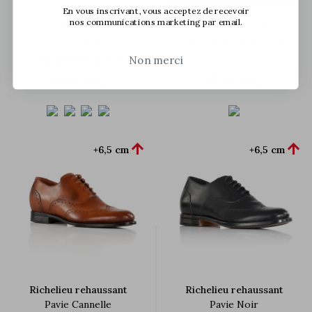
En vous inscrivant, vous acceptez de recevoir
nos communications marketing par email.
Baskets rehaussantes
Sneakers Rehaussantes
Anzio noir
Sempione cuoio noir
(2)
Non merci
149,90 €
169,90 €


+6,5 cm
+6,5 cm
Richelieu rehaussant
Richelieu rehaussant
Pavie Cannelle
Pavie Noir