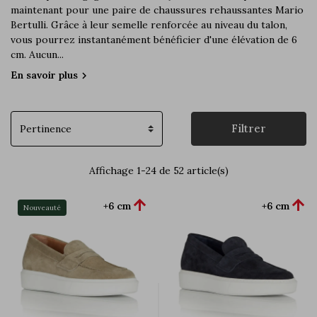
maintenant pour une paire de chaussures rehaussantes Mario
Bertulli. Grâce à leur semelle renforcée au niveau du talon,
vous pourrez instantanément bénéficier d'une élévation de 6
cm. Aucun...
En savoir plus
chevron_right
Filtrer
Affichage 1-24 de 52 article(s)


+6 cm
+6 cm
Nouveauté