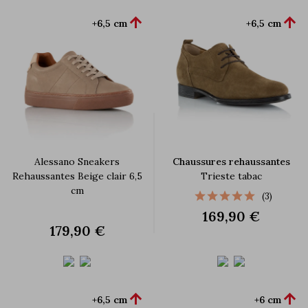


+6,5 cm
+6,5 cm
Alessano Sneakers
Chaussures rehaussantes
Rehaussantes Beige clair 6,5
Trieste tabac
cm
(3)
169,90 €
179,90 €


+6,5 cm
+6 cm